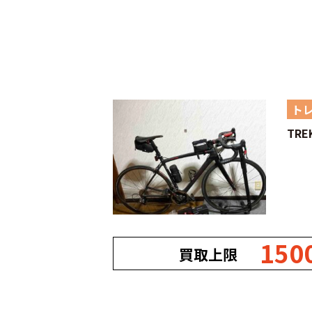
ト
TR
150
買取上限