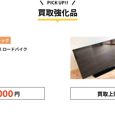
PICK UP!!
買取強化品
レック
EK ロードバイク
000
円
買取上