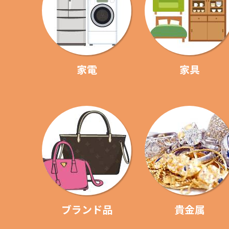
家電
家具
ブランド品
貴金属